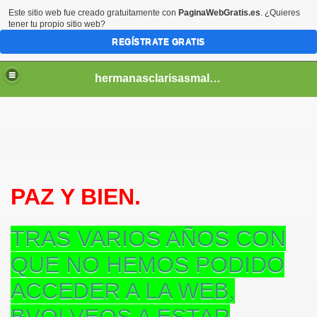
Este sitio web fue creado gratuitamente con
PaginaWebGratis.es
. ¿Quieres
tener tu propio sitio web?
REGÍSTRATE GRATIS
hermanasclarisasmalaga
A
PAZ Y BIEN.
TRAS VARIOS AÑOS CON
Z
QUE NO HEMOS PODIDO
ACCEDER A LA WEB,
TIR. SOR CARMEN DEL NIÑO JESUS
BVOLVEOS A ESTAR